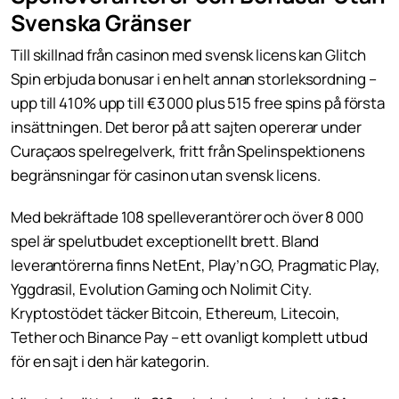
Svenska Gränser
Till skillnad från casinon med svensk licens kan Glitch
Spin erbjuda bonusar i en helt annan storleksordning –
upp till 410% upp till €3 000 plus 515 free spins på första
insättningen. Det beror på att sajten opererar under
Curaçaos spelregelverk, fritt från Spelinspektionens
begränsningar för casinon utan svensk licens.
Med bekräftade 108 spelleverantörer och över 8 000
spel är spelutbudet exceptionellt brett. Bland
leverantörerna finns NetEnt, Play’n GO, Pragmatic Play,
Yggdrasil, Evolution Gaming och Nolimit City.
Kryptostödet täcker Bitcoin, Ethereum, Litecoin,
Tether och Binance Pay – ett ovanligt komplett utbud
för en sajt i den här kategorin.