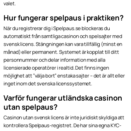
valet.
Hur fungerar spelpaus i praktiken?
När du registrerar dig i Spelpaus.se blockeras du
automatiskt från samtliga casinon och spelsajter med
svensk licens. Stängningen kan vara tillfällig (minst en
månad) eller permanent. Systemet är kopplat till ditt
personnummer och delar information med alla
licensierade operatörer i realtid. Det finns ingen
möjlighet att ”välja bort” enstaka sajter – det är allt eller
inget inom det svenska licenssystemet.
Varför fungerar utländska casinon
utan spelpaus?
Casinon utan svensk licens är inte juridiskt skyldiga att
kontrollera Spelpaus-registret. De har sina egna KYC-