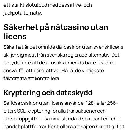
ett starkt slotutbud med dessa live- och
jackpotalternativ.
Säkerhet på nätcasino utan
licens
Säkerhet är det område där casinon utan svensk licens
skiljer sig mest från svenska reglerade alternativ. Det
betyder inte att de är osäkra, men du bär ett större
ansvar för att göra rätt val. Här är de viktigaste
faktorerna att kontrollera.
Kryptering och dataskydd
Seriösa casinon utan licens använder 128- eller 256-
bitars SSL-kryptering för alla transaktioner och
personuppgifter – samma standard som banker och e-
handelsplattformar. Kontrollera att sajten har ett giltigt