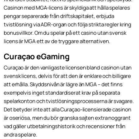
Casinon med MGA-licens är skyldiga att hålla spelares
pengar separerade från driftskapitalet, erbjuda
tvistlösning via ADR-organ och följa strikta regler kring
bonusvillkor. Om du spelar på ett casino utan svensk
licens är MGA ett av de tryggare alternativen.
Curaçao eGaming
Curaçao är den vanligaste licensen bland casinon utan
svensk licens, delvis för att den är enklare och billigare
att erhålla. Skyddsnivån är lägre än MGA – det finns
exempelvis inget standardiserat krav på separata
spelarkonton och tvistlösningsprocesserna är svagare.
Det betyder inte att alla Curaçao-licensierade casinon
är oseriösa, men du bör granska sajten extra noggrant
vad gäller utbetalningshistorik och recensioner från
andra spelare.