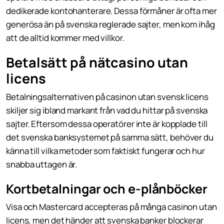
dedikerade kontohanterare. Dessa förmåner är ofta mer
generösa än på svenska reglerade sajter, men kom ihåg
att de alltid kommer med villkor.
Betalsätt på nätcasino utan
licens
Betalningsalternativen på casinon utan svensk licens
skiljer sig ibland markant från vad du hittar på svenska
sajter. Eftersom dessa operatörer inte är kopplade till
det svenska banksystemet på samma sätt, behöver du
känna till vilka metoder som faktiskt fungerar och hur
snabba uttagen är.
Kortbetalningar och e-plånböcker
Visa och Mastercard accepteras på många casinon utan
licens, men det händer att svenska banker blockerar