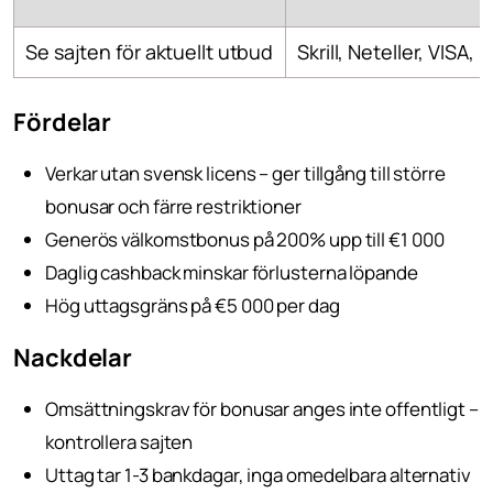
Se sajten för aktuellt utbud
Skrill, Neteller, VISA
Fördelar
Verkar utan svensk licens – ger tillgång till större
bonusar och färre restriktioner
Generös välkomstbonus på 200% upp till €1 000
Daglig cashback minskar förlusterna löpande
Hög uttagsgräns på €5 000 per dag
Nackdelar
Omsättningskrav för bonusar anges inte offentligt –
kontrollera sajten
Uttag tar 1-3 bankdagar, inga omedelbara alternativ