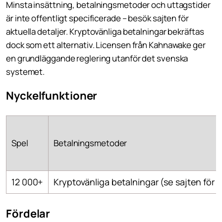
Minsta insättning, betalningsmetoder och uttagstider
är inte offentligt specificerade – besök sajten för
aktuella detaljer. Kryptovänliga betalningar bekräftas
dock som ett alternativ. Licensen från Kahnawake ger
en grundläggande reglering utanför det svenska
systemet.
Nyckelfunktioner
Spel
Betalningsmetoder
12 000+
Kryptovänliga betalningar (se sajten för fu
Fördelar