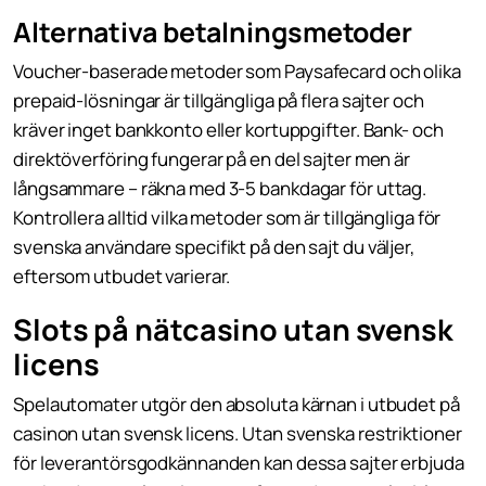
Alternativa betalningsmetoder
Voucher-baserade metoder som Paysafecard och olika
prepaid-lösningar är tillgängliga på flera sajter och
kräver inget bankkonto eller kortuppgifter. Bank- och
direktöverföring fungerar på en del sajter men är
långsammare – räkna med 3-5 bankdagar för uttag.
Kontrollera alltid vilka metoder som är tillgängliga för
svenska användare specifikt på den sajt du väljer,
eftersom utbudet varierar.
Slots på nätcasino utan svensk
licens
Spelautomater utgör den absoluta kärnan i utbudet på
casinon utan svensk licens. Utan svenska restriktioner
för leverantörsgodkännanden kan dessa sajter erbjuda