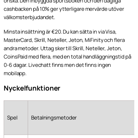
önska. Den inbyggda sportsboken och den dagliga
cashbacken på 10% ger ytterligare mervärde utöver
välkomsterbjudandet.
Minsta insättning är €20. Du kan sätta in via Visa,
MasterCard, Skrill, Neteller, Jeton, MiFinity och flera
andra metoder. Uttag sker till Skrill, Neteller, Jeton,
CoinsPaid med flera, med en total handläggningstid på
0-6 dagar. Livechatt finns men det finns ingen
mobilapp.
Nyckelfunktioner
Spel
Betalningsmetoder