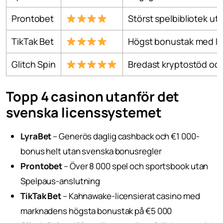
Prontobet
Störst spelbibliotek u
TikTak Bet
Högst bonustak med K
Glitch Spin
Bredast kryptostöd och
Topp 4 casinon utanför det
svenska licenssystemet
LyraBet
– Generös daglig cashback och €1 000-
bonus helt utan svenska bonusregler
Prontobet
– Över 8 000 spel och sportsbook utan
Spelpaus-anslutning
TikTak Bet
– Kahnawake-licensierat casino med
marknadens högsta bonustak på €5 000