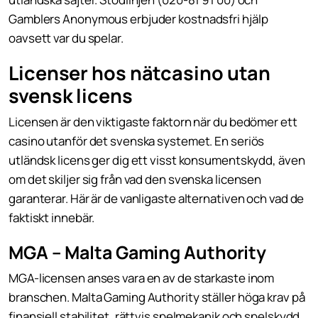
Gamblers Anonymous erbjuder kostnadsfri hjälp
oavsett var du spelar.
Licenser hos nätcasino utan
svensk licens
Licensen är den viktigaste faktorn när du bedömer ett
casino utanför det svenska systemet. En seriös
utländsk licens ger dig ett visst konsumentskydd, även
om det skiljer sig från vad den svenska licensen
garanterar. Här är de vanligaste alternativen och vad de
faktiskt innebär.
MGA – Malta Gaming Authority
MGA-licensen anses vara en av de starkaste inom
branschen. Malta Gaming Authority ställer höga krav på
finansiell stabilitet, rättvis spelmekanik och spelskydd.