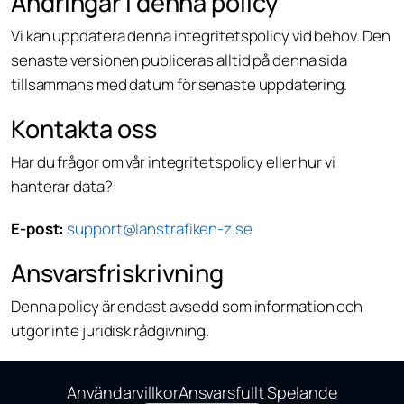
Ändringar i denna policy
Vi kan uppdatera denna integritetspolicy vid behov. Den
senaste versionen publiceras alltid på denna sida
tillsammans med datum för senaste uppdatering.
Kontakta oss
Har du frågor om vår integritetspolicy eller hur vi
hanterar data?
E-post:
support@lanstrafiken-z.se
Ansvarsfriskrivning
Denna policy är endast avsedd som information och
utgör inte juridisk rådgivning.
Användarvillkor
Ansvarsfullt Spelande