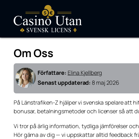
Om Oss
Författare:
Elina Kjellberg
Senast uppdaterad:
8 maj 2026
På Länstrafiken-Z hjälper vi svenska spelare att h
bonusar, betalningsmetoder och licenser så att du
Vi tror på ärlig information, tydliga jämförelser och
Hör gärna av dig — vi uppskattar alltid feedback fr