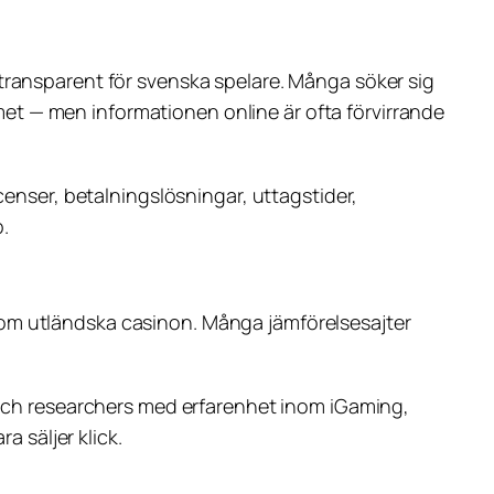
transparent för svenska spelare. Många söker sig
temet — men informationen online är ofta förvirrande
censer, betalningslösningar, uttagstider,
.
ion om utländska casinon. Många jämförelsesajter
r och researchers med erfarenhet inom iGaming,
a säljer klick.