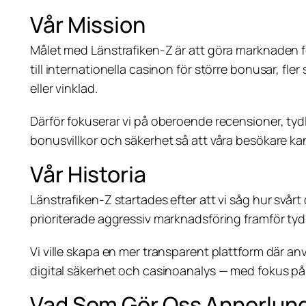
Vår Mission
Målet med Länstrafiken-Z är att göra marknaden f
till internationella casinon för större bonusar, fl
eller vinklad.
Därför fokuserar vi på oberoende recensioner, tydl
bonusvillkor och säkerhet så att våra besökare 
Vår Historia
Länstrafiken-Z startades efter att vi såg hur svårt
prioriterade aggressiv marknadsföring framför tydl
Vi ville skapa en mer transparent plattform där a
digital säkerhet och casinoanalys — med fokus på att
Vad Som Gör Oss Annorlun